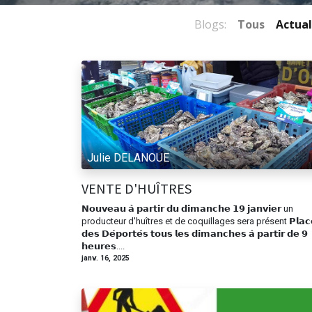
Blogs:
Tous
Actual
Julie DELANOUE
VENTE D'HUÎTRES
𝗡𝗼𝘂𝘃𝗲𝗮𝘂 𝗮̀ 𝗽𝗮𝗿𝘁𝗶𝗿 𝗱𝘂 𝗱𝗶𝗺𝗮𝗻𝗰𝗵𝗲 𝟭𝟵 𝗷𝗮𝗻𝘃𝗶𝗲𝗿 un
producteur d'huîtres et de coquillages sera présent 𝗣𝗹𝗮𝗰
𝗱𝗲𝘀 𝗗𝗲́𝗽𝗼𝗿𝘁𝗲́𝘀 𝘁𝗼𝘂𝘀 𝗹𝗲𝘀 𝗱𝗶𝗺𝗮𝗻𝗰𝗵𝗲𝘀 𝗮̀ 𝗽𝗮𝗿𝘁𝗶𝗿 𝗱𝗲 𝟵
𝗵𝗲𝘂𝗿𝗲𝘀....
Mairie - 11, Place des Déportés 371
janv. 16, 2025
02.47.95.10.10
mairie