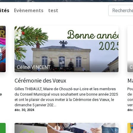
ités
Evènements
test
Céline VINCENT
C
Cérémonie des Vœux
Ma
Gilles THIBAULT, Maire de Chouzé-sur-Loire et les membres
Pou
𝗲
du Conseil Municipal vous souhaitent une bonne année 2025
de 
et ont le plaisir de vous inviter à la Cérémonie des Vœux, le
con
dimanche 5 janvier 202...
ver
40 Chouzé-sur-Loire
Horaires 
déc. 30, 2024
déc
@chouzesurloire.fr
Lundi 
Mercredi