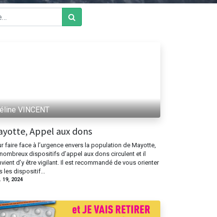
éline VINCENT
yotte, Appel aux dons
r faire face à l’urgence envers la population de Mayotte,
nombreux dispositifs d’appel aux dons circulent et il
vient d’y être vigilant. Il est recommandé de vous orienter
s les dispositif...
d'ouverture du secrétariat
. 19, 2024
: 9h à 12h - 14h à 17h30
Mardi : 9h à 12 h
 : 9h30 à 12h -14h à 17h30