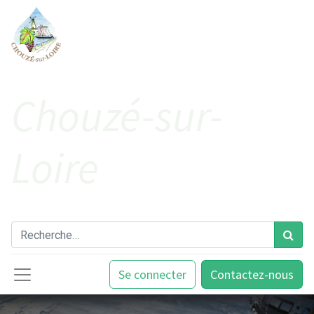
Cho​uzé-sur-
Loire
Se connecter
Contactez-nous