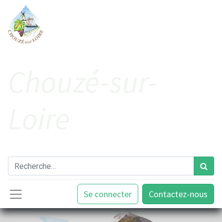
Cho​uzé-sur-
Loire
Se connecter
Contactez-nous