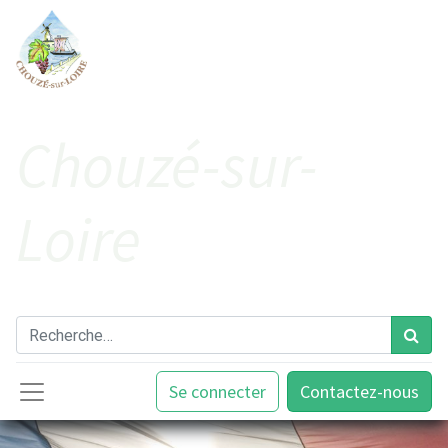
Cho​uzé-sur-
Loire
Se connecter
Contactez-nous