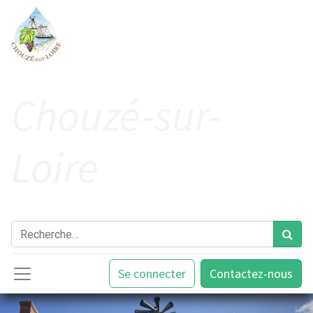
Cho​uzé-sur-
Loire
Se connecter
Contactez-nous