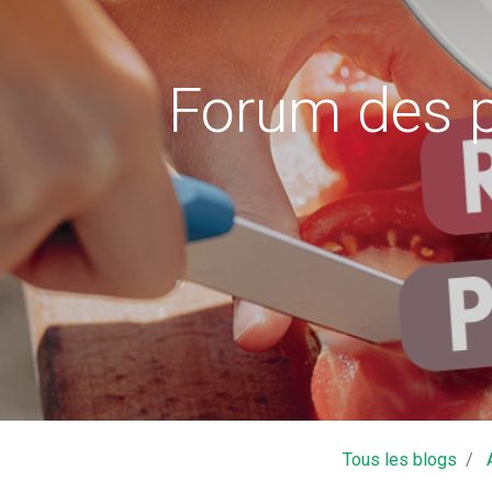
Forum des p
Mairie - 11, Place des Déportés 371
02.47.95.10.10
mairie
Tous les blogs