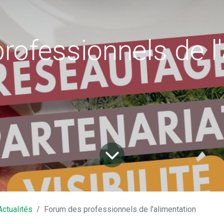
rofessionnels de l'
40 Chouzé-sur-Loire
Horaires 
@chouzesurloire.fr
Lundi 
Actualités
Forum des professionnels de l'alimentation
Mercredi