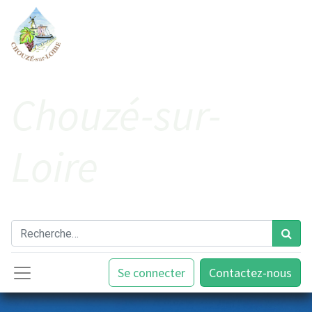
Cho​uzé-sur-
Loire
Se connecter
Contactez-nous